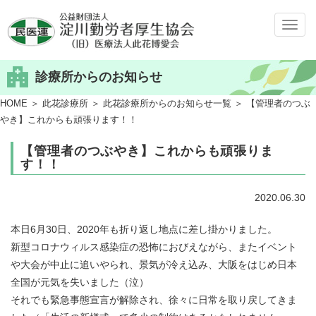
メ
ニ
ュ
診療所からのお知らせ
ー
HOME
＞
此花診療所
＞
此花診療所からのお知らせ一覧
＞ 【管理者のつぶ
やき】これからも頑張ります！！
【管理者のつぶやき】これからも頑張りま
す！！
2020.06.30
本日6月30日、2020年も折り返し地点に差し掛かりました。
新型コロナウィルス感染症の恐怖におびえながら、またイベント
や大会が中止に追いやられ、景気が冷え込み、大阪をはじめ日本
全国が元気を失いました（泣）
それでも緊急事態宣言が解除され、徐々に日常を取り戻してきま