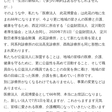
した（「生活の新様式」で多少の制約はあるかもしれません
が…）
そのような中、私たち「医療法人 此花博愛会」は此花の地に生
まれ66年になりますが、今より更に地域の皆さんの医療と介護、
健康を守るため、西淀川区に所在する「公益財団法人 淀川勤労
者厚生協会」と法人合同し、2020年7月1日「公益財団法人 淀川
勤労者厚生協会附属 此花診療所」として新たな出発を迎えま
す。同系列診療所の伝法高見診療所、酉島診療所も同じ形態に生
まれ変わります。
私たちが公益法人に加盟することは、地域の皆様の医療、介護、
健康を守るために、更に公益性を高めて活動すること、そして職
員自らも公益法人の職員であることの自覚を身に着け、地域の皆
様の目線に立った医療、介護を推し進めていく所存です。
別に診療所がなくなるわけでもありませんし、事業の変更などは
ありません…。
医療法人 此花博愛会として66年間、本当にお世話になりまし
た。新しい法人で7月1日を迎えますが、これからますます元気
に、皆様に愛される医療、介護機関になっていきたいと思います