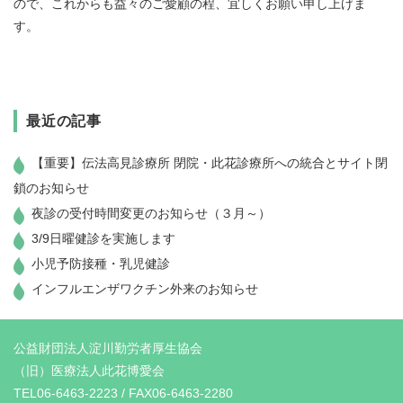
ので、これからも益々のご愛顧の程、宜しくお願い申し上げま
す。
最近の記事
【重要】伝法高見診療所 閉院・此花診療所への統合とサイト閉
鎖のお知らせ
夜診の受付時間変更のお知らせ（３月～）
3/9日曜健診を実施します
小児予防接種・乳児健診
インフルエンザワクチン外来のお知らせ
公益財団法人淀川勤労者厚生協会
（旧）医療法人此花博愛会
TEL06-6463-2223 / FAX06-6463-2280