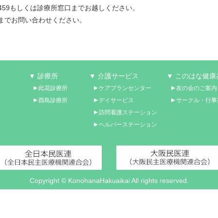
4459もしくは診療所窓口までお越しください。
までお問い合わせください。
▼ 診療所
▼ 介護サービス
▼ このはな健康
此花診療所
ケアプランセンター
友の会のご案内
酉島診療所
デイサービス
サークル・行事
訪問看護ステーション
ヘルパーステーション
Copyright © KonohanaHakuaikai All rights reserved.